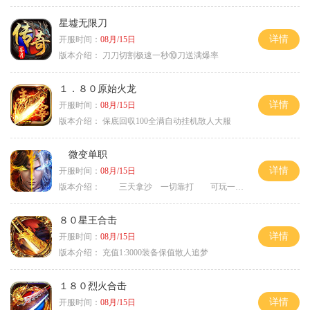
星墟无限刀
详情
开服时间：
08月/15日
版本介绍：
刀刀切割极速一秒⑩刀送满爆率
１．８０原始火龙
详情
开服时间：
08月/15日
版本介绍：
保底回収100全满自动挂机散人大服
微变单职
详情
开服时间：
08月/15日
版本介绍：
三天拿沙 一切靠打 可玩一年
８０星王合击
详情
开服时间：
08月/15日
版本介绍：
充值1:3000装备保值散人追梦
１８０烈火合击
详情
开服时间：
08月/15日