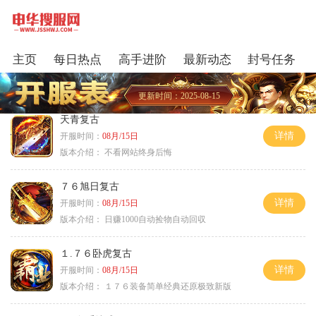
主页
每日热点
高手进阶
最新动态
封号任务
更新时间：2025-08-15
天青复古
详情
开服时间：
08月/15日
版本介绍：
不看网站终身后悔
７６旭日复古
详情
开服时间：
08月/15日
版本介绍：
日赚1000自动捡物自动回収
１.７６卧虎复古
详情
开服时间：
08月/15日
版本介绍：
１７６装备简单经典还原极致新版