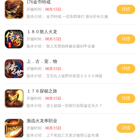
176金币特戒
详情
开服时间：
08月/15日
版本介绍：
金币特戒.一切东西靠打.新出炉长久服
１８０散人火龙
详情
开服时间：
08月/15日
版本介绍：
散人无赞助终极全爆剑甲全爆
上．古．宠．物
详情
开服时间：
08月/15日
版本介绍：
宝宝比人猛野外抓宠ＳＳＳＳ神器
１７６探秘之旅
详情
开服时间：
08月/15日
版本介绍：
道士超猛一切靠打拾取鉴定永久？
激战火龙单职业
详情
开服时间：
08月/15日
版本介绍：
上千奖励三天拿沙激情公益专属