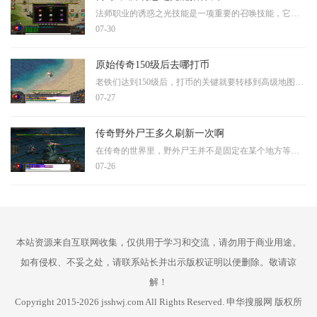
法师职业的诱惑之光技能是一项重要的召唤技能，它能让法师玩家通过技能使用将游戏中的特定怪物转化为自己的战斗伙伴。诱惑之光所能召唤的怪物种类存在明确限定，并非所有怪物
07-30
原始传奇150级后去哪打币
老铁们达到150级后，打币的关键就要转移到高级地图了。这时候咱们的实力已经相当不错，可以去挑战那些产出丰厚的区域。比较推荐的地图包括黑暗神殿、神之遗迹这些高级场所，那
07-27
传奇野外尸王多久刷新一次啊
在传奇的世界里，野外尸王并不是固定在某个地方等你，它会在各处地图随机冒出来，这就更考验咱们的眼力和运气了。不同区域和服务器可能会有细微差别，但它的刷新周期大多以几
07-26
本站资源来自互联网收集，仅供用于学习和交流，请勿用于商业用途。
如有侵权、不妥之处，请联系站长并出示版权证明以便删除。敬请谅
解！
Copyright 2015-2026 jsshwj.com All Rights Reserved. 申华搜服网 版权所