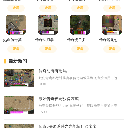
查看
查看
查看
查看
热血传奇英雄怎么学技能
传奇法师学火系还是雷系技能
传奇虎卫多少级抓
传奇屠龙怎么升级快一点
查看
查看
查看
查看
最新新闻
传奇防御有用吗
我们肯定都想过防御在传奇游戏里到底有没有用，这个问题挺值得探讨的。游戏中的防御属性直接影响着你承受伤害的能力，防御值越高，受到的物理攻击伤害就越低。对于战士职业来
08-01
原始传奇神宠获得方式
神宠是提升战斗力的重要伙伴，获取神宠主要通过宠物蛋的孵化途径。宠物蛋通常可以通过完成任务、参加活动或在特定地点获得。玩家需要前往盟重安全区的左下角，找到神宠训练师
07-30
传奇3法师诱惑之光能招什么宝宝