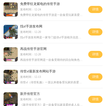
免费带狂龙紫电的传世手游
详情
发布时间：12-24
免费带狂龙紫电的传世手游是一款备受玩家喜爱的手机游戏，该游戏以传世大战为背景，汇集了炫酷技能、刺激副本和激情PK等多种元素。在这个神奇的游戏世界里，玩家将扮演传世勇士
找sf手游发布网
详情
发布时间：12-20
找sf手游发布网是一家专门提供sf手游相关信息和资讯的网站。在这个网站上，你可以找到各种各样的sf手游的最新动态和发布消息。无论你是喜欢打怪升级的角色扮演游戏，还是喜欢团
再战传世手游官网
详情
发布时间：12-20
再战传世手游官网是一款备受期待的回合制角色扮演游戏。作为《传奇》系列的正统续作，再战传世手游保留了经典的游戏元素和玩法，同时也进行了创新和改进，为玩家带来了全新的
传世sf最新发布网站手游
详情
发布时间：12-13
传世sf（传世私服）一直以来都备受玩家的喜爱，最新发布的网站手游更是让玩家们期待已久。传世sf网站手游不仅延续了传世sf经典的游戏画面和玩法，还针对手机用户进行了优化，给
新开传世官方
详情
发布时间：12-09
《新开传世官方》是一款备受玩家喜爱的多人在线角色扮演游戏。作为传世系列最新力作，该游戏承袭了传世经典的玩法同时又进行了创新，为玩家们带来了一场奇幻的冒险之旅。在这