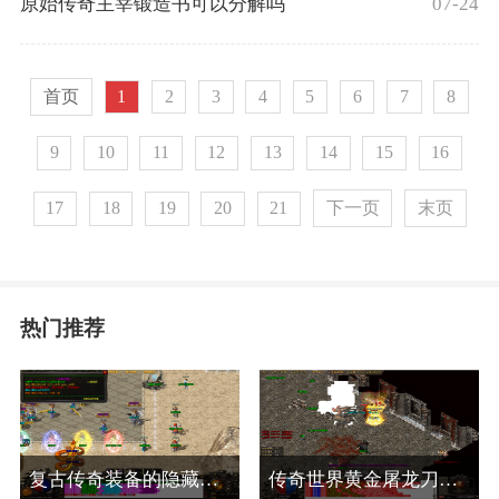
07-24
原始传奇主宰锻造书可以分解吗
首页
1
2
3
4
5
6
7
8
9
10
11
12
13
14
15
16
下一页
末页
17
18
19
20
21
热门推荐
复古传奇装备的隐藏属性是什么
传奇世界黄金屠龙刀在哪里刷