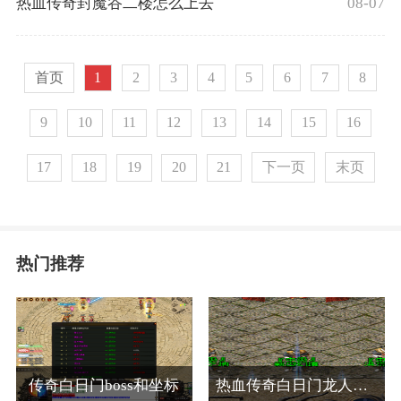
08-07
热血传奇封魔谷二楼怎么上去
首页
1
2
3
4
5
6
7
8
9
10
11
12
13
14
15
16
下一页
末页
17
18
19
20
21
热门推荐
传奇白日门boss和坐标
热血传奇白日门龙人在哪里