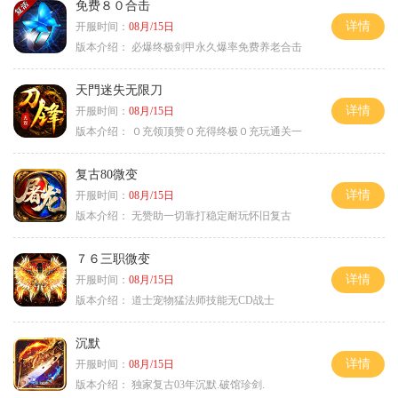
免费８０合击
详情
开服时间：
08月/15日
版本介绍：
必爆终极剑甲永久爆率免费养老合击
天門迷失无限刀
详情
开服时间：
08月/15日
版本介绍：
０充领顶赞０充得终极０充玩通关一
复古80微变
详情
开服时间：
08月/15日
版本介绍：
无赞助一切靠打稳定耐玩怀旧复古
７６三职微变
详情
开服时间：
08月/15日
版本介绍：
道士宠物猛法师技能无CD战士
沉默
详情
开服时间：
08月/15日
版本介绍：
独家复古03年沉默.破馆珍剑.