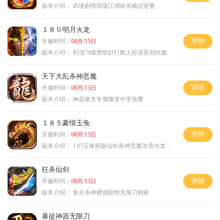
版本介绍：
武侠剧情闯荡江湖斩杀杨过迎娶
１８０明月火龙
详情
开服时间：
08月/15日
版本介绍：
封顶79级赞助好打散人好混告别坑服
天下大乱杀神恶魔
详情
开服时间：
08月/15日
版本介绍：
神器迷失专属微变中变免费
１８５豪情玉兔
详情
开服时间：
08月/15日
版本介绍：
1.85玉兔韩版仙剑杀神恶魔冰雪火龙神器专属
狂杀仙剑
详情
开服时间：
08月/15日
版本介绍：
复古杀神楼迦剧情无限刀独家
暴徒神器无限刀