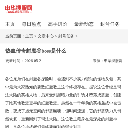
主页
每日热点
高手进阶
最新动态
封号任务
当前页面：
主页
>
文章中心
>
封号任务
>
热血传奇封魔谷boss是什么
更新时间： 2026-05-21
来源：申华搜服网
各位兄弟们在封魔谷探险时，会遇到不少实力强劲的怪物头领，其
中最为大家熟知的要数虹魔教主这个终极存在。据说这位曾经是玛
法大陆的英雄人物，后来受到黑暗力量的引诱才堕落成恶魔，创建
了比其他教派更早的虹魔教派。虽然在一千年前的英雄圣战中被击
败，变成了虚无空间的邪恶幽魂，但时间流逝，它的邪恶势力又悄
然恢复，重新回到了玛法大陆。这位教主藏身在最深处的封魔神
殿，是各位挑战者们最终要面对的强大对手。