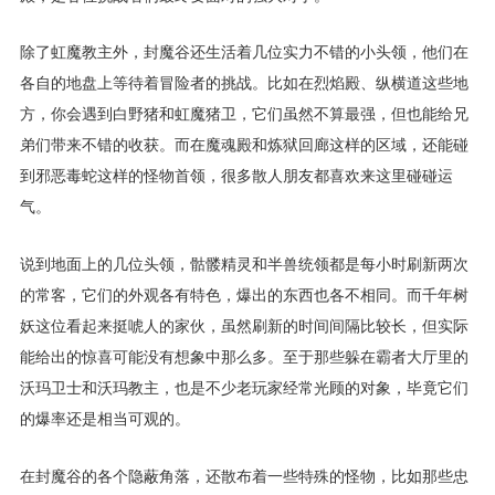
除了虹魔教主外，封魔谷还生活着几位实力不错的小头领，他们在
各自的地盘上等待着冒险者的挑战。比如在烈焰殿、纵横道这些地
方，你会遇到白野猪和虹魔猪卫，它们虽然不算最强，但也能给兄
弟们带来不错的收获。而在魔魂殿和炼狱回廊这样的区域，还能碰
到邪恶毒蛇这样的怪物首领，很多散人朋友都喜欢来这里碰碰运
气。
说到地面上的几位头领，骷髅精灵和半兽统领都是每小时刷新两次
的常客，它们的外观各有特色，爆出的东西也各不相同。而千年树
妖这位看起来挺唬人的家伙，虽然刷新的时间间隔比较长，但实际
能给出的惊喜可能没有想象中那么多。至于那些躲在霸者大厅里的
沃玛卫士和沃玛教主，也是不少老玩家经常光顾的对象，毕竟它们
的爆率还是相当可观的。
在封魔谷的各个隐蔽角落，还散布着一些特殊的怪物，比如那些忠